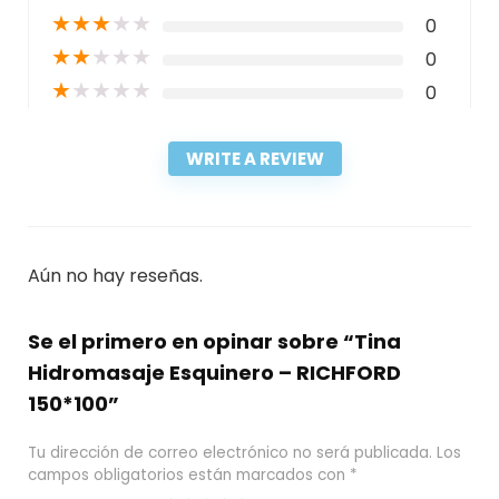
★
★
★
★
★
0
★
★
★
★
★
0
★
★
★
★
★
0
WRITE A REVIEW
Aún no hay reseñas.
Se el primero en opinar sobre “Tina
Hidromasaje Esquinero – RICHFORD
150*100”
Tu dirección de correo electrónico no será publicada.
Los
campos obligatorios están marcados con
*