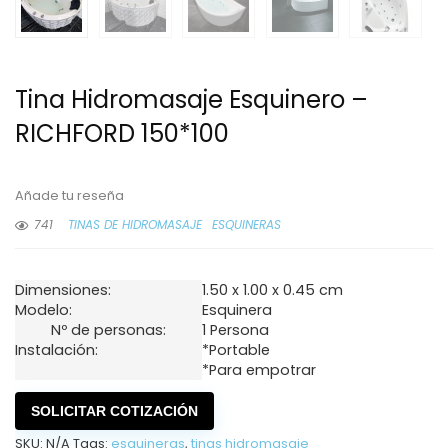
Tina Hidromasaje Esquinero –
RICHFORD 150*100
Añade tu reseña
741
TINAS DE HIDROMASAJE
ESQUINERAS
Dimensiones:
1.50 x 1.00 x 0.45 cm
Modelo:
Esquinera
Nº de personas:
1 Persona
Instalación:
*Portable
*Para empotrar
SOLICITAR COTIZACIÓN
SKU:
N/A
Tags:
esquineras
,
tinas hidromasaje