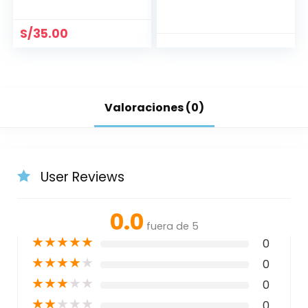
BRILLANTE 21.5 MM
S/
35.00
Valoraciones (0)
User Reviews
0.0
fuera de 5
★
★
★
★
★
0
★
★
★
★
★
0
★
★
★
★
★
0
★
★
★
★
★
0