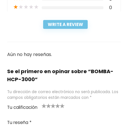
★
★
★
★
★
0
WRITE A REVIEW
Aún no hay reseñas.
Se el primero en opinar sobre “BOMBA-
HCP-3000”
Tu dirección de correo electrónico no será publicada.
Los
campos obligatorios están marcados con
*
Tu calificación
1
2
3 de 5
4 de 5
5 de 5
d
de
estrel
estrella
estrellas
Tu reseña
*
e
5
las
s