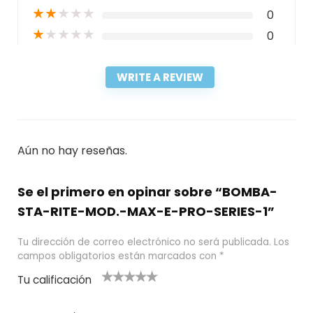
★
★
★
★
★
0
★
★
★
★
★
0
WRITE A REVIEW
Aún no hay reseñas.
Se el primero en opinar sobre “BOMBA-
STA-RITE-MOD.-MAX-E-PRO-SERIES-1”
Tu dirección de correo electrónico no será publicada.
Los
campos obligatorios están marcados con
*
Tu calificación
1
2
3 de 5
4 de 5
5 de 5
d
de
estrel
estrella
estrellas