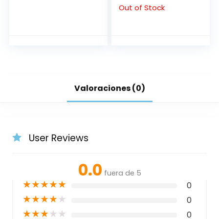
Out of Stock
Valoraciones (0)
User Reviews
0.0
fuera de 5
★
★
★
★
★
0
★
★
★
★
★
0
★
★
★
★
★
0