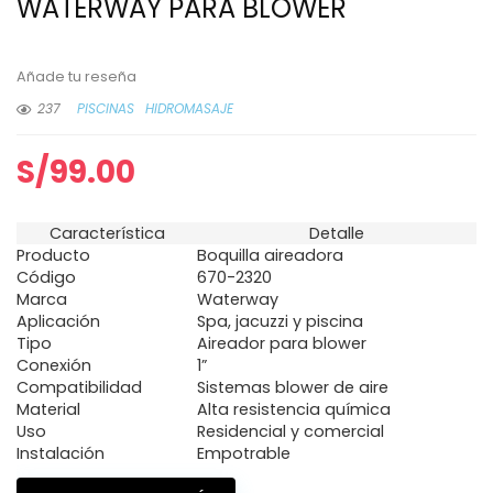
WATERWAY PARA BLOWER
Añade tu reseña
237
PISCINAS
HIDROMASAJE
S/
99.00
Característica
Detalle
Producto
Boquilla aireadora
Código
670-2320
Marca
Waterway
Aplicación
Spa, jacuzzi y piscina
Tipo
Aireador para blower
Conexión
1”
Compatibilidad
Sistemas blower de aire
Material
Alta resistencia química
Uso
Residencial y comercial
Instalación
Empotrable