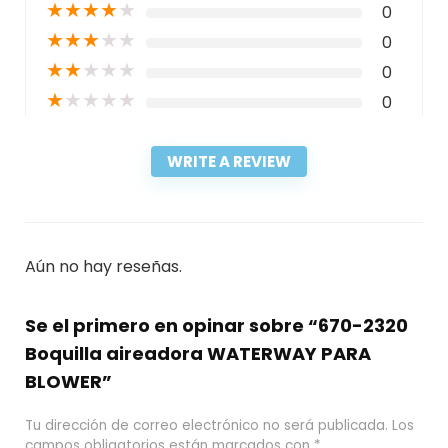
★
★
★
★
★
0
★
★
★
★
★
0
★
★
★
★
★
0
★
★
★
★
★
0
WRITE A REVIEW
Aún no hay reseñas.
Se el primero en opinar sobre “670-2320
Boquilla aireadora WATERWAY PARA
BLOWER”
Tu dirección de correo electrónico no será publicada.
Los
campos obligatorios están marcados con
*