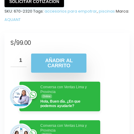
SOLICITAR COTIZACIÓN
SKU:
670-2320
Tags:
accesorios para empotrar
,
piscinas
Marca:
AQUANT
S/
99.00
AÑADIR AL
CARRITO
Conversa con Ventas Lima y
Provincia
Online
Hola, Buen día. ¿En que
podemos ayudarle?
Conversa con Ventas Lima y
Provincia