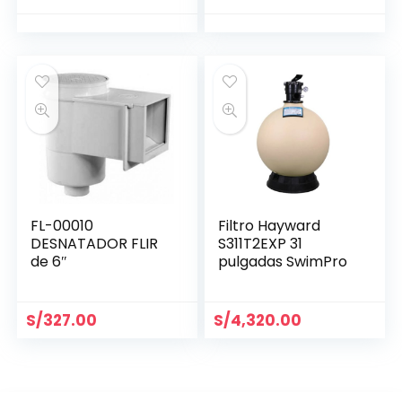
FL-00010
Filtro Hayward
DESNATADOR FLIR
S311T2EXP 31
de 6″
pulgadas SwimPro
S/
327.00
S/
4,320.00