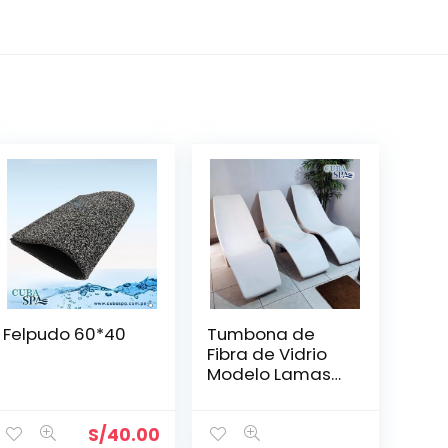
Felpudo 60*40
Tumbona de
Fibra de Vidrio
Modelo Lamas
170 x 55 cm | no
sumergible al
agua
S/
40.00