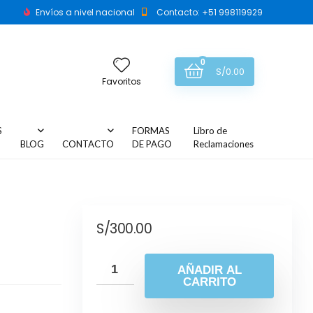
Envíos a nivel nacional
Contacto: +51 998119929
0
S/
0.00
Favoritos
S
FORMAS
Libro de
BLOG
CONTACTO
DE PAGO
Reclamaciones
S/
300.00
AÑADIR AL
CARRITO