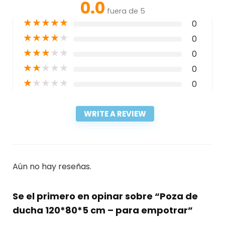
0.0
fuera de 5
★
★
★
★
★
0
★
★
★
★
★
0
★
★
★
★
★
0
★
★
★
★
★
0
★
★
★
★
★
0
WRITE A REVIEW
Aún no hay reseñas.
Se el primero en opinar sobre “Poza de
ducha 120*80*5 cm – para empotrar”