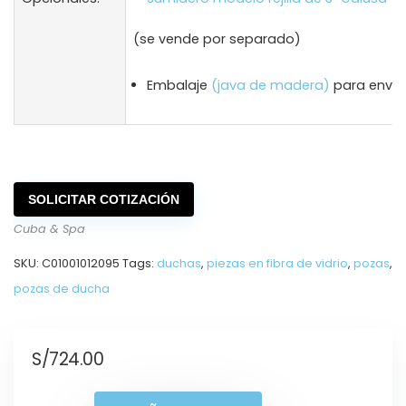
(se vende por separado)
Embalaje
(java de madera)
para envío
SOLICITAR COTIZACIÓN
Cuba & Spa
SKU:
C01001012095
Tags:
duchas
,
piezas en fibra de vidrio
,
pozas
,
pozas de ducha
S/
724.00