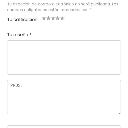
Tu dirección de correo electrónico no será publicada.
Los
campos obligatorios están marcados con
*
Tu calificación
1
2
3 de 5
4 de 5
5 de 5
d
de
estrel
estrella
estrellas
Tu reseña
*
e
5
las
s
5
estr
e
ella
st
s
r
el
la
s