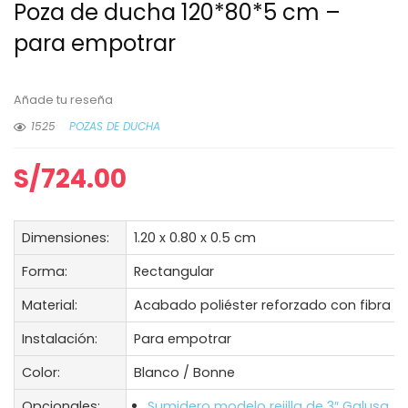
Poza de ducha 120*80*5 cm –
para empotrar
Añade tu reseña
1525
POZAS DE DUCHA
S/
724.00
Dimensiones:
1.20 x 0.80 x 0.5 cm
Forma:
Rectangular
Material:
Acabado poliéster reforzado con fibra d
Instalación:
Para empotrar
Color:
Blanco / Bonne
Opcionales:
Sumidero modelo rejilla de 3″ Galusa