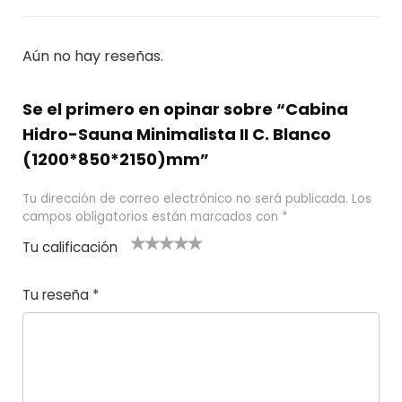
Aún no hay reseñas.
Se el primero en opinar sobre “Cabina
Hidro-Sauna Minimalista II C. Blanco
(1200*850*2150)mm”
Tu dirección de correo electrónico no será publicada.
Los
campos obligatorios están marcados con
*
Tu calificación
1
2
3 de 5
4 de 5
5 de 5
d
de
estrel
estrella
estrellas
Tu reseña
*
e
5
las
s
5
estr
e
ella
st
s