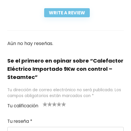
WRITE A REVIEW
Aún no hay reseñas.
Se el primero en opinar sobre “Calefactor
Eléctrico Importado 9Kw con control –
Steamtec”
Tu dirección de correo electrónico no será publicada.
Los
campos obligatorios están marcados con
*
Tu calificación
1
2
3 de 5
4 de 5
5 de 5
d
de
estrel
estrella
estrellas
Tu reseña
*
e
5
las
s