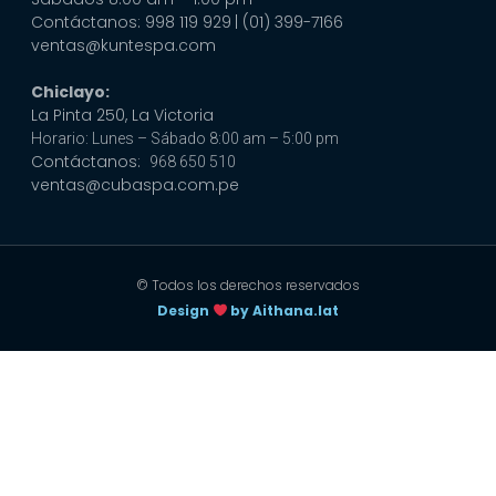
Contáctanos: 998 119 929
| (01) 399-7166
ventas@kuntespa.com
Chiclayo:
La Pinta 250, La Victoria
Horario: Lunes – Sábado 8:00 am – 5:00 pm
Contáctanos:
968 650 510
ventas@cubaspa.com.pe
© Todos los derechos reservados
Design
by Aithana.lat