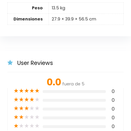
Peso
13.5 kg
Dimensiones
27.9 × 39.9 × 56.5 cm
User Reviews
0.0
fuera de 5
★
★
★
★
★
0
★
★
★
★
★
0
★
★
★
★
★
0
★
★
★
★
★
0
★
★
★
★
★
0