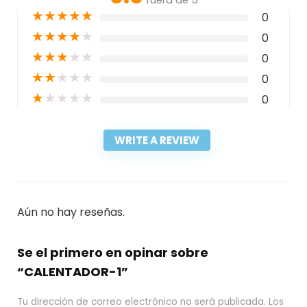
fuera de 5
★
★
★
★
★
0
★
★
★
★
★
0
★
★
★
★
★
0
★
★
★
★
★
0
★
★
★
★
★
0
WRITE A REVIEW
Aún no hay reseñas.
Se el primero en opinar sobre
“CALENTADOR-1”
Tu dirección de correo electrónico no será publicada.
Los