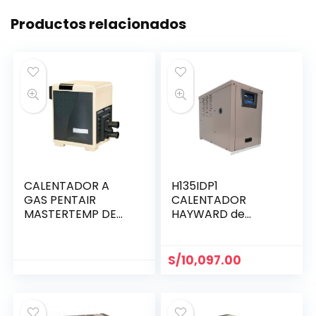
Productos relacionados
CALENTADOR A
H135IDP1
GAS PENTAIR
CALENTADOR
MASTERTEMP DE
HAYWARD de
400,000 BTU
135,000 BTU a GLP
(460737)
incl. transformador
S/
10,097.00