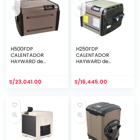
H500FDP
H250FDP
CALENTADOR
CALENTADOR
HAYWARD de
HAYWARD de
500.000 BTU a GLP
250,000 BTU a GLP
S/
23,041.00
S/
16,445.00