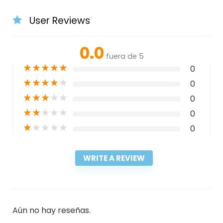
User Reviews
0.0
fuera de 5
★
★
★
★
★
0
★
★
★
★
★
0
★
★
★
★
★
0
★
★
★
★
★
0
★
★
★
★
★
0
WRITE A REVIEW
Aún no hay reseñas.