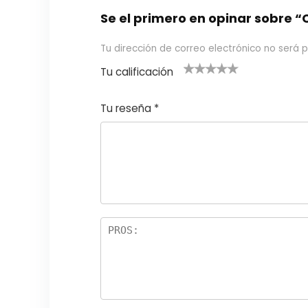
Se el primero en opinar sobre
Tu dirección de correo electrónico no será p
Tu calificación
1
2
3 de 5
4 de 5
5 de 5
d
de
estrel
estrella
estrellas
Tu reseña
*
e
5
las
s
5
estr
e
ella
st
s
r
el
la
s