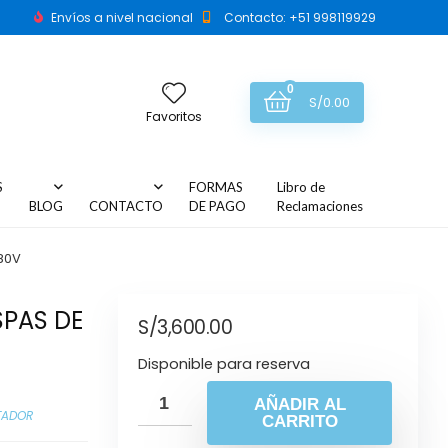
Envíos a nivel nacional
Contacto: +51 998119929
0
S/
0.00
Favoritos
S
FORMAS
Libro de
BLOG
CONTACTO
DE PAGO
Reclamaciones
80V
SPAS DE
S/
3,600.00
Disponible para reserva
AÑADIR AL
TADOR
CARRITO