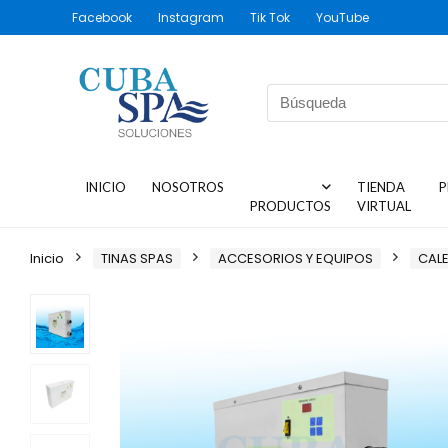
Facebook
Instagram
Tik Tok
YouTube
INICIO
NOSOTROS
TIENDA
P
PRODUCTOS
VIRTUAL
Inicio
TINAS SPAS
ACCESORIOS Y EQUIPOS
CAL