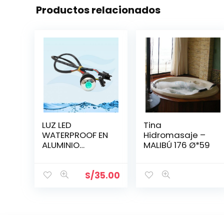
Productos relacionados
LUZ LED
Tina
WATERPROOF EN
Hidromasaje –
ALUMINIO
MALIBÚ 176 Ø*59
BRILLANTE 21.5
MM
S/
35.00