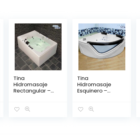
Tina
Tina
Hidromasaje
Hidromasaje
Rectangular –
Esquinero –
IGUAZÚ 180*120
GRECIA 150*150