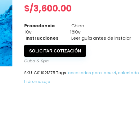
S/
3,600.00
Procedencia
Chino
Kw
15Kw
Instrucciones
Leer guía antes de instalar
SOLICITAR COTIZACIÓN
Cuba & Spa
SKU:
C011021375
Tags:
accesorios para jacuzzi
,
calentado
hidromasaje