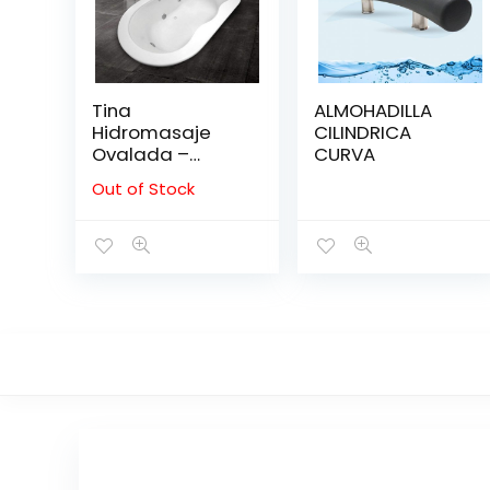
Tina
ALMOHADILLA
Hidromasaje
CILINDRICA
Ovalada –
CURVA
ÁRABE 1.85*1.08
Out of Stock