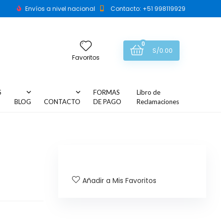
Envíos a nivel nacional
Contacto: +51 998119929
0
S/
0.00
Favoritos
S
FORMAS
Libro de
BLOG
CONTACTO
DE PAGO
Reclamaciones
Añadir a Mis Favoritos