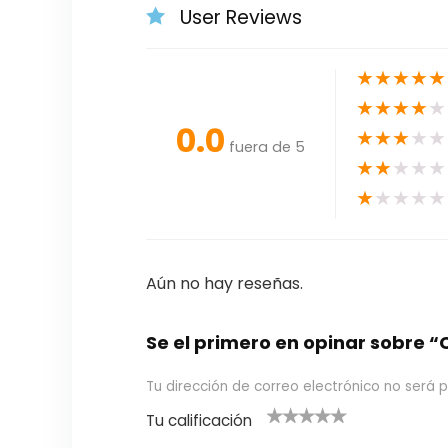
User Reviews
★
★
★
★
★
★
★
★
★
★
0.0
★
★
★
★
★
fuera de 5
★
★
★
★
★
★
★
★
★
★
Aún no hay reseñas.
Se el primero en opinar sobr
Tu dirección de correo electrónico no será p
Tu calificación
1
2
3 de 5
4 de 5
5 de 5