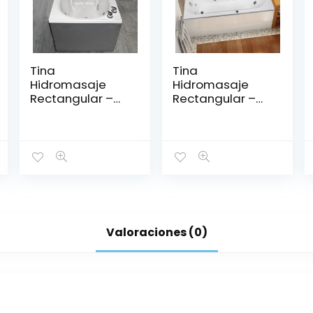
Tina
Tina
Hidromasaje
Hidromasaje
Rectangular –
Rectangular –
DIPLOMÁTICO
ZEUS 170*75
1.50*80
Valoraciones (0)