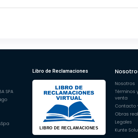
Nosotro
Libro de Reclamaciones
Nosotros
A SPA
Términos 
venta
pago
Contacto 
Obras rea
Legales
&Spa
LIBRO DE RECLAMACIONES
Kunte Solu