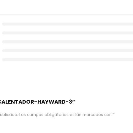
e “CALENTADOR-HAYWARD-3”
ublicada.
Los campos obligatorios están marcados con
*