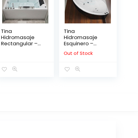
Tina
Tina
Hidromasaje
Hidromasaje
Rectangular –
Esquinero –
MINIMALISTA IV
HANSE 150*150
Out of Stock
150*80