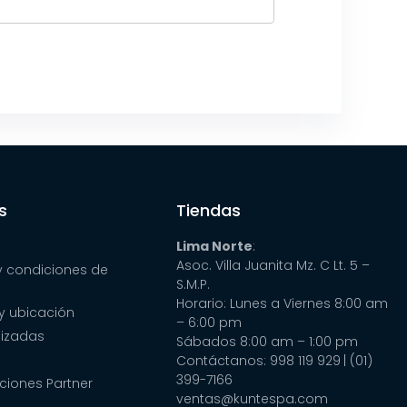
s
Tiendas
Lima Norte
:
Asoc. Villa Juanita Mz. C Lt. 5 –
y condiciones de
S.M.P.
Horario: Lunes a Viernes 8:00 am
y ubicación
– 6:00 pm
lizadas
Sábados 8:00 am – 1:00 pm
Contáctanos: 998 119 929
| (01)
399-7166
ciones Partner
ventas@kuntespa.com