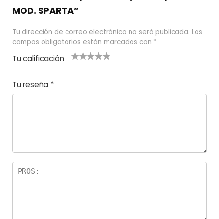
MOD. SPARTA”
Tu dirección de correo electrónico no será publicada.
Los
campos obligatorios están marcados con
*
Tu calificación
1
2
3 de 5
4 de 5
5 de 5
d
de
estrel
estrella
estrellas
Tu reseña
*
e
5
las
s
5
estr
e
ella
st
s
r
el
la
s