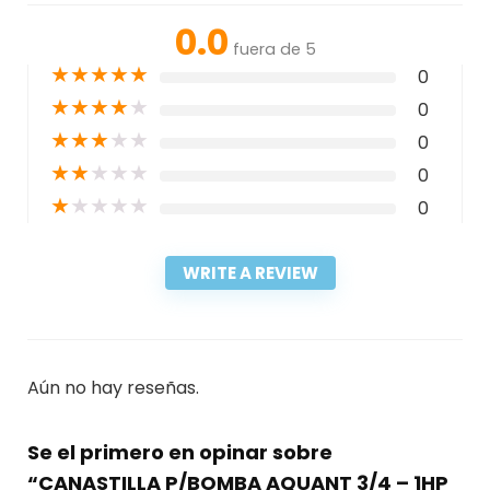
0.0
fuera de 5
★
★
★
★
★
0
★
★
★
★
★
0
★
★
★
★
★
0
★
★
★
★
★
0
★
★
★
★
★
0
WRITE A REVIEW
Aún no hay reseñas.
Se el primero en opinar sobre
“CANASTILLA P/BOMBA AQUANT 3/4 – 1HP