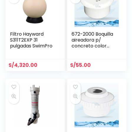
Filtro Hayward
672-2000 Boquilla
S311T2EXP 31
aireadora p/
pulgadas SwimPro
concreto color
blanco WATERWAY
S/
4,320.00
S/
55.00