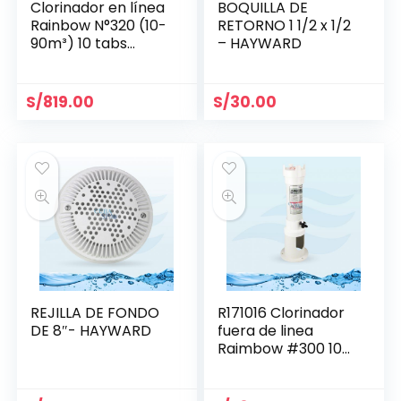
Clorinador en línea
BOQUILLA DE
Rainbow N°320 (10-
RETORNO 1 1/2 x 1/2
90m³) 10 tabs
– HAYWARD
R171096
S/
819.00
S/
30.00
REJILLA DE FONDO
R171016 Clorinador
DE 8″- HAYWARD
fuera de linea
Raimbow #300 10
tabs