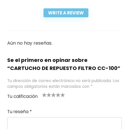
WRITE A REVIEW
Aún no hay reseñas.
Se el primero en opinar sobre
“CARTUCHO DE REPUESTO FILTRO CC-100”
Tu dirección de correo electrónico no será publicada.
Los
campos obligatorios están marcados con
*
Tu calificación
1
2
3 de 5
4 de 5
5 de 5
d
de
estrel
estrella
estrellas
Tu reseña
*
e
5
las
s
5
estr