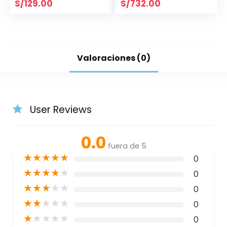
S/
129.00
S/
732.00
Valoraciones (0)
User Reviews
0.0
fuera de 5
★
★
★
★
★
0
★
★
★
★
★
0
★
★
★
★
★
0
★
★
★
★
★
0
★
★
★
★
★
0