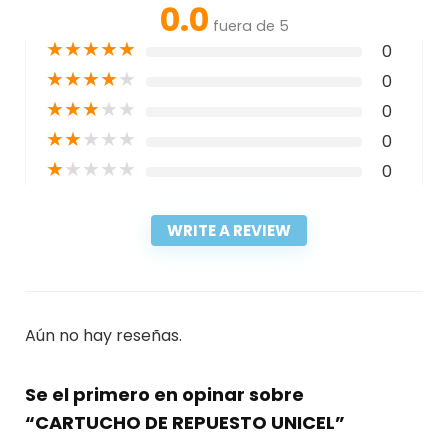
0.0
fuera de 5
★
★
★
★
★
0
★
★
★
★
★
0
★
★
★
★
★
0
★
★
★
★
★
0
★
★
★
★
★
0
WRITE A REVIEW
Aún no hay reseñas.
Se el primero en opinar sobre
“CARTUCHO DE REPUESTO UNICEL”