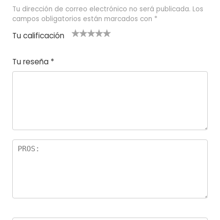
Tu dirección de correo electrónico no será publicada.
Los
campos obligatorios están marcados con
*
Tu calificación
1
2
3 de 5
4 de 5
5 de 5
d
de
estrel
estrella
estrellas
Tu reseña
*
e
5
las
s
5
estr
e
ella
st
s
r
el
la
s