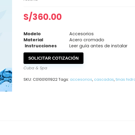
S/
360.00
Modelo
Accesorios
Material
Acero cromado
Instrucciones
Leer guía antes de instalar
SOLICITAR COTIZACIÓN
Cuba & Spa
SKU:
C01001011922
Tags:
accesorios
,
cascadas
,
tinas hid