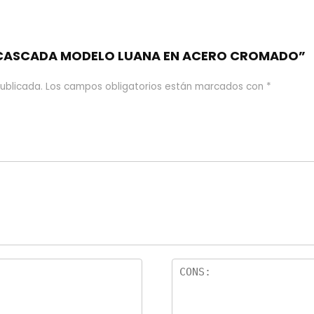
e “CASCADA MODELO LUANA EN ACERO CROMADO”
ublicada.
Los campos obligatorios están marcados con
*