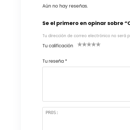
Aún no hay reseñas.
Se el primero en opinar sobr
Tu dirección de correo electrónico no será p
Tu calificación
1
2
3 de 5
4 de 5
5 de 5
d
de
estrel
estrella
estrellas
Tu reseña
*
e
5
las
s
5
estr
e
ella
st
s
r
el
la
s