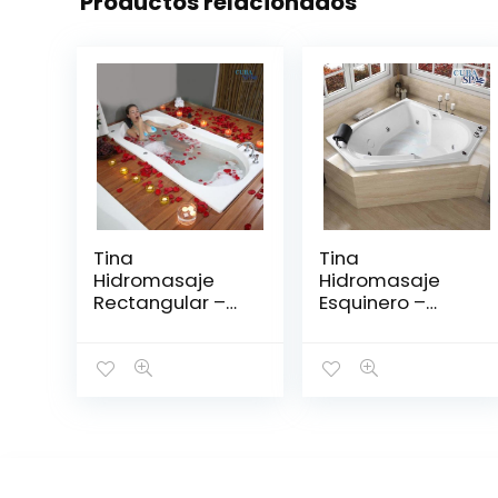
Productos relacionados
Tina
Tina
Hidromasaje
Hidromasaje
Rectangular –
Esquinero –
DAMA SENSO
CONTESA 150*150
182*91