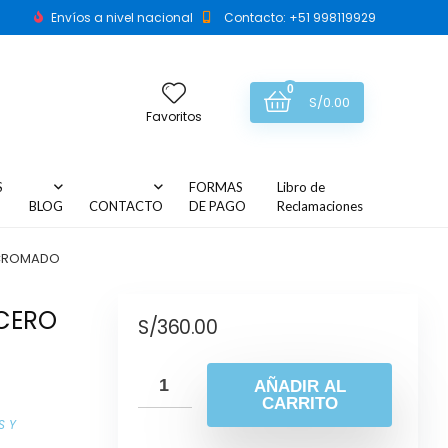
Envíos a nivel nacional
Contacto: +51 998119929
0
S/
0.00
Favoritos
S
FORMAS
Libro de
BLOG
CONTACTO
DE PAGO
Reclamaciones
 CROMADO
CERO
S/
360.00
AÑADIR AL
CARRITO
S Y