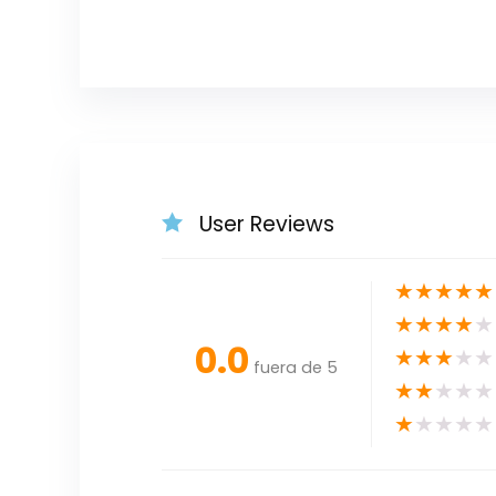
User Reviews
★
★
★
★
★
★
★
★
★
★
0.0
★
★
★
★
★
fuera de 5
★
★
★
★
★
★
★
★
★
★