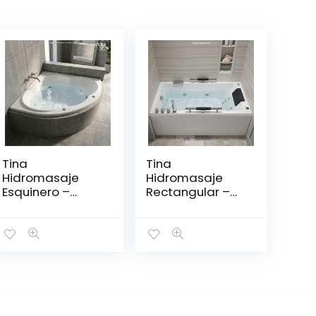
Tina
Tina
Hidromasaje
Hidromasaje
Esquinero –
Rectangular –
CORIAN 130*130
MINIMALISTA IV
150*80