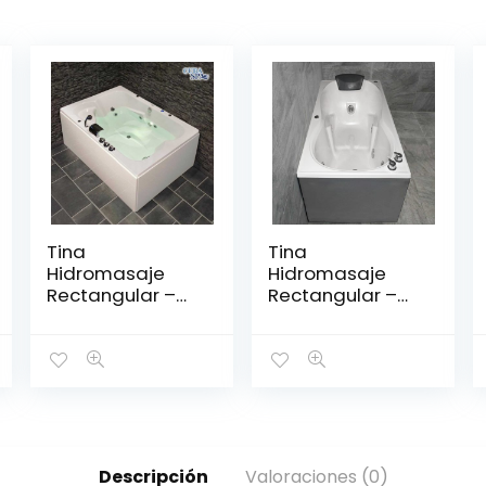
Tina
Tina
Hidromasaje
Hidromasaje
Rectangular –
Rectangular –
IGUAZÚ 180*120
DIPLOMÁTICO
1.50*80
Descripción
Valoraciones (0)