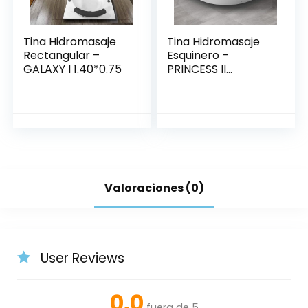
Tina Hidromasaje
Tina Hidromasaje
Rectangular –
Esquinero –
GALAXY I 1.40*0.75
PRINCESS II
150*150*49
Valoraciones (0)
User Reviews
0.0
fuera de 5