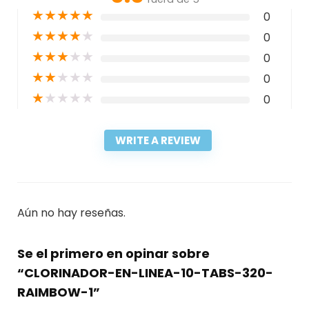
★
★
★
★
★
0
★
★
★
★
★
0
★
★
★
★
★
0
★
★
★
★
★
0
★
★
★
★
★
0
WRITE A REVIEW
Aún no hay reseñas.
Se el primero en opinar sobre
“CLORINADOR-EN-LINEA-10-TABS-320-
RAIMBOW-1”