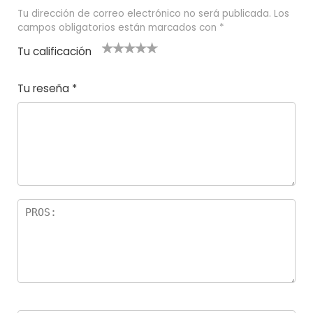
Tu dirección de correo electrónico no será publicada.
Los
campos obligatorios están marcados con
*
Tu calificación
1
2
3 de 5
4 de 5
5 de 5
d
de
estrel
estrella
estrellas
Tu reseña
*
e
5
las
s
5
estr
e
ella
st
s
r
el
la
s