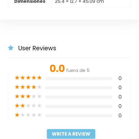
Dimensiones
25.4 × 12.7 × 45.09 cm
User Reviews
0.0
fuera de 5
★
★
★
★
★
0
★
★
★
★
★
0
★
★
★
★
★
0
★
★
★
★
★
0
★
★
★
★
★
0
WRITE A REVIEW