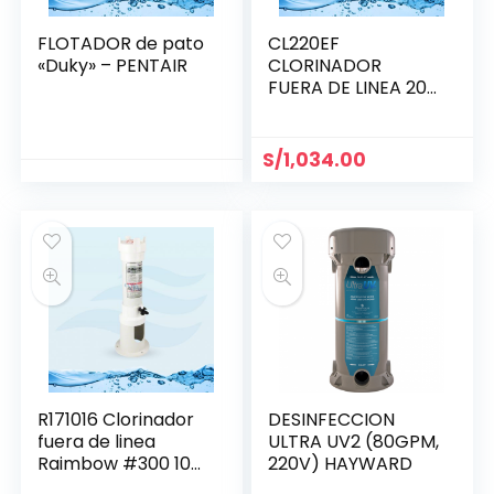
FLOTADOR de pato
CL220EF
«Duky» – PENTAIR
CLORINADOR
FUERA DE LINEA 20
tabs
S/
1,034.00
R171016 Clorinador
DESINFECCION
fuera de linea
ULTRA UV2 (80GPM,
Raimbow #300 10
220V) HAYWARD
tabs