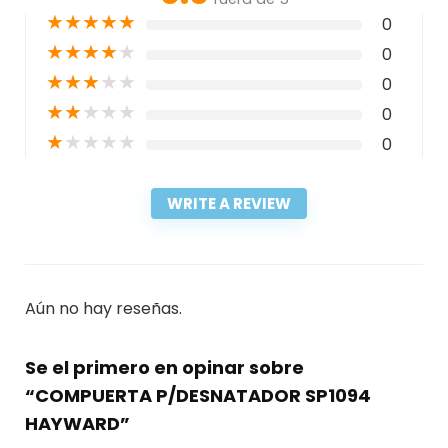
★
★
★
★
★
0
★
★
★
★
★
0
★
★
★
★
★
0
★
★
★
★
★
0
★
★
★
★
★
0
WRITE A REVIEW
Aún no hay reseñas.
Se el primero en opinar sobre
“COMPUERTA P/DESNATADOR SP1094
HAYWARD”