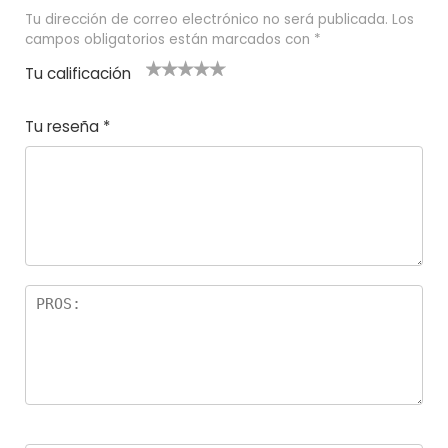
Tu dirección de correo electrónico no será publicada.
Los
campos obligatorios están marcados con
*
Tu calificación
1
2
3 de 5
4 de 5
5 de 5
d
de
estrel
estrella
estrellas
Tu reseña
*
e
5
las
s
5
estr
e
ella
st
s
r
el
la
s