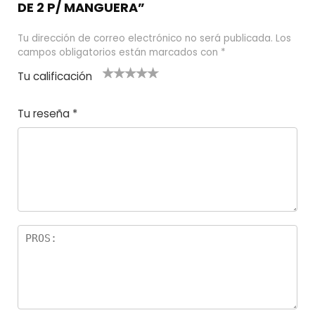
DE 2 P/ MANGUERA”
Tu dirección de correo electrónico no será publicada.
Los
campos obligatorios están marcados con
*
Tu calificación
1
2
3 de 5
4 de 5
5 de 5
d
de
estrel
estrella
estrellas
Tu reseña
*
e
5
las
s
5
estr
e
ella
st
s
r
el
la
s