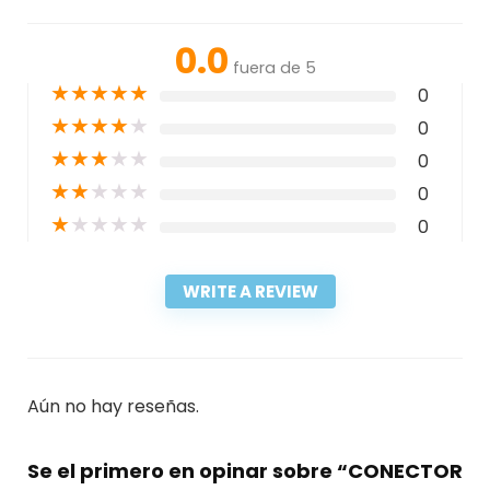
0.0
fuera de 5
★
★
★
★
★
0
★
★
★
★
★
0
★
★
★
★
★
0
★
★
★
★
★
0
★
★
★
★
★
0
WRITE A REVIEW
Aún no hay reseñas.
Se el primero en opinar sobre “CONECTOR