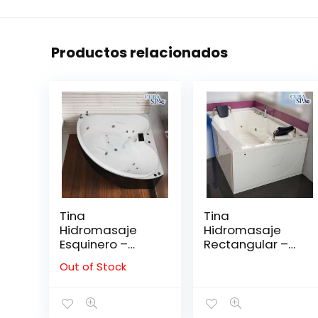
Productos relacionados
Tina
Tina
Hidromasaje
Hidromasaje
Esquinero –
Rectangular –
HANSE 150*150
KAIRA 180*120*67
Out of Stock