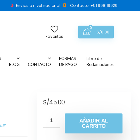
Envíos a nivel nacional
Contacto: +51 998119929
0
S/
0.00
Favoritos
S
FORMAS
Libro de
BLOG
CONTACTO
DE PAGO
Reclamaciones
″
S/
45.00
AÑADIR AL
AJE
CARRITO