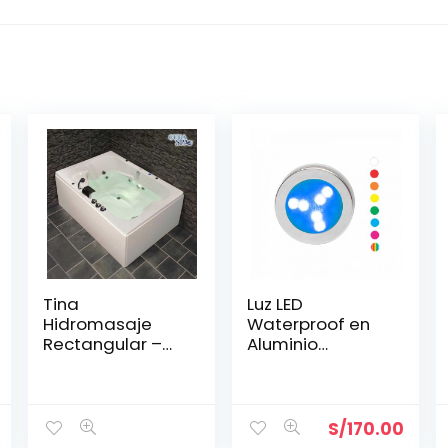
Tina
Luz LED
Hidromasaje
Waterproof en
Rectangular –
Aluminio
IGUAZÚ 180*120
Brillante 60 mm
S/
170.00