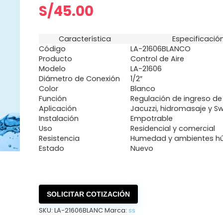
S/
45.00
Característica
Especificació
Código
LA-21606BLANCO
Producto
Control de Aire
Modelo
LA-21606
Diámetro de Conexión
1/2″
Color
Blanco
Función
Regulación de ingreso de 
Aplicación
Jacuzzi, hidromasaje y S
Instalación
Empotrable
Uso
Residencial y comercial
Resistencia
Humedad y ambientes 
Estado
Nuevo
SOLICITAR COTIZACIÓN
SKU:
LA-21606BLANC
Marca:
ss