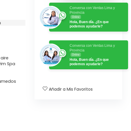
Conversa con Ventas Lima y
Provincia
Online
n
Hola, Buen día. ¿En que
podemos ayudarle?
Conversa con Ventas Lima y
Provincia
Online
aire
Hola, Buen día. ¿En que
wim Spa
podemos ayudarle?
húmedos
Añadir a Mis Favoritos