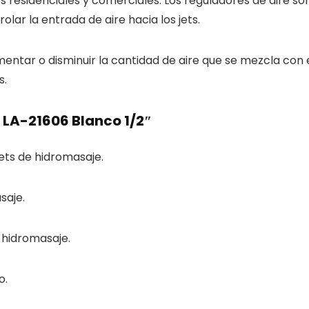
s residenciales y comerciales. Los reguladores de aire s
lar la entrada de aire hacia los jets.
umentar o disminuir la cantidad de aire que se mezcla con 
s.
e LA-21606 Blanco 1/2″
jets de hidromasaje.
saje.
 hidromasaje.
o.