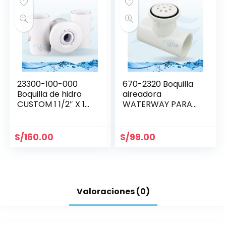
23300-100-000
670-2320 Boquilla
Boquilla de hidro
aireadora
CUSTOM 1 1/2″ X 1
WATERWAY PARA
1/2″
BLOWER
S/
160.00
S/
99.00
Valoraciones (0)