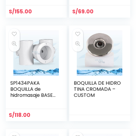
S/
155.00
S/
69.00
SP1434PAKA
BOQUILLA DE HIDRO
BOQUILLA de
TINA CROMADA –
hidromasaje BASE
CUSTOM
1.5″ x 1.5″ HAYWARD
S/
118.00