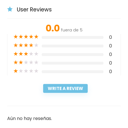
User Reviews
0.0
fuera de 5
★
★
★
★
★
0
★
★
★
★
★
0
★
★
★
★
★
0
★
★
★
★
★
0
★
★
★
★
★
0
WRITE A REVIEW
Aún no hay reseñas.