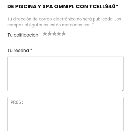
DE PISCINA Y SPA OMNIPL CON TCELL940”
Tu dirección de correo electrónico no será publicada.
Los
campos obligatorios están marcados con
*
Tu calificación
1
2
3 de 5
4 de 5
5 de 5
d
de
estrel
estrella
estrellas
Tu reseña
*
e
5
las
s
5
estr
e
ella
st
s
r
el
la
s