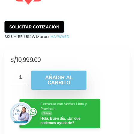
SOLICITAR COTIZACIÓN
SKU:
HLBPLUS4W
Marca:
HAYWARD
S/
10,999.00
AÑADIR AL
CARRITO
Conversa con Ventas Lima y
Provincia
Online
Hola, Buen día. ¿En que
podemos ayudarle?