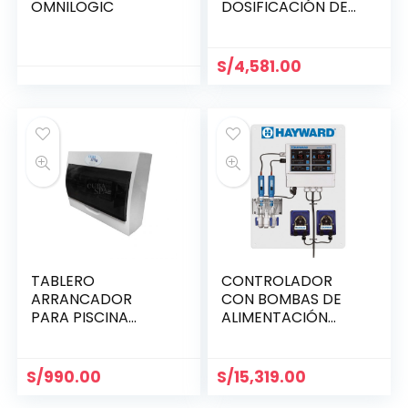
OMNILOGIC
DOSIFICACIÓN DE
ÁCIDO DE PH AQL-
CHEM4-ACID
S/
4,581.00
TABLERO
CONTROLADOR
ARRANCADOR
CON BOMBAS DE
PARA PISCINA
ALIMENTACIÓN
BOMBA 3/4 HP
QUÍMICA
PREMONTADAS-
HAYWARD
S/
990.00
S/
15,319.00
HCC2000-CP