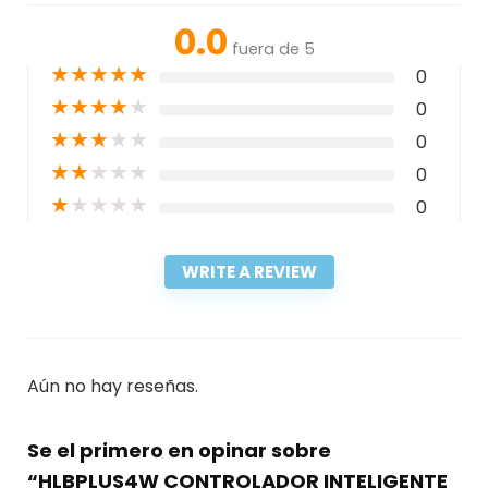
0.0
fuera de 5
★
★
★
★
★
0
★
★
★
★
★
0
★
★
★
★
★
0
★
★
★
★
★
0
★
★
★
★
★
0
WRITE A REVIEW
Aún no hay reseñas.
Se el primero en opinar sobre
“HLBPLUS4W CONTROLADOR INTELIGENTE