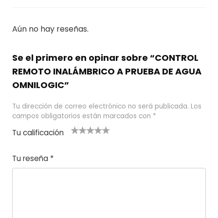
Aún no hay reseñas.
Se el primero en opinar sobre “CONTROL
REMOTO INALÁMBRICO A PRUEBA DE AGUA
OMNILOGIC”
Tu dirección de correo electrónico no será publicada.
Los
campos obligatorios están marcados con
*
Tu calificación
1
2
3 de 5
4 de 5
5 de 5
d
de
estrel
estrella
estrellas
Tu reseña
*
e
5
las
s
5
estr
e
ella
st
s