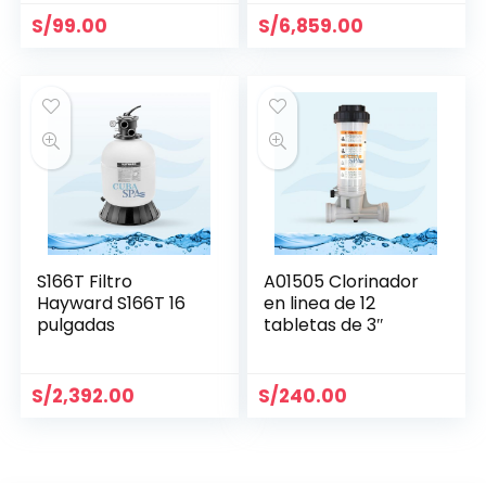
S/
99.00
S/
6,859.00
S166T Filtro
A01505 Clorinador
Hayward S166T 16
en linea de 12
pulgadas
tabletas de 3″
S/
2,392.00
S/
240.00