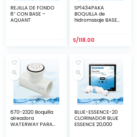
REJILLA DE FONDO
SP1434PAKA
8″ CON BASE –
BOQUILLA de
AQUANT
hidromasaje BASE
1.5″ x 1.5″ HAYWARD
S/
118.00
670-2320 Boquilla
BLUE-ESSENCE-20
aireadora
CLORINADOR BLUE
WATERWAY PARA
ESSENCE 20,000
BLOWER