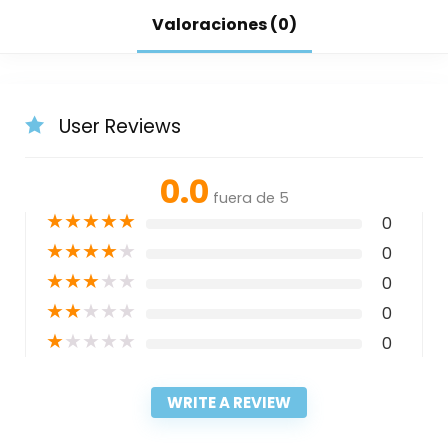
Valoraciones (0)
User Reviews
0.0
fuera de 5
★
★
★
★
★
0
★
★
★
★
★
0
★
★
★
★
★
0
★
★
★
★
★
0
★
★
★
★
★
0
WRITE A REVIEW