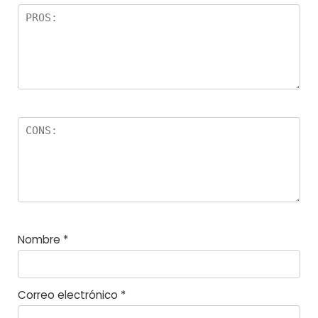
el
la
s
Nombre
*
Correo electrónico
*