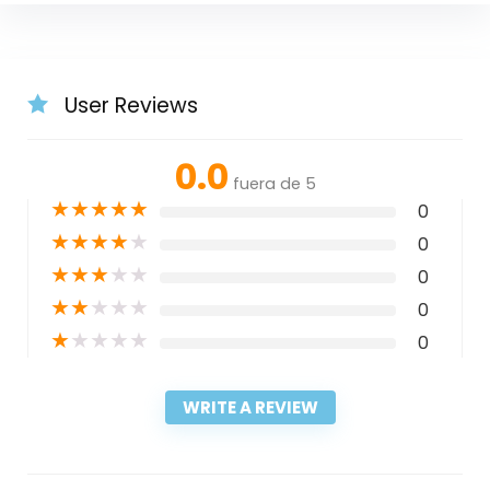
User Reviews
0.0
fuera de 5
★
★
★
★
★
0
★
★
★
★
★
0
★
★
★
★
★
0
★
★
★
★
★
0
★
★
★
★
★
0
WRITE A REVIEW