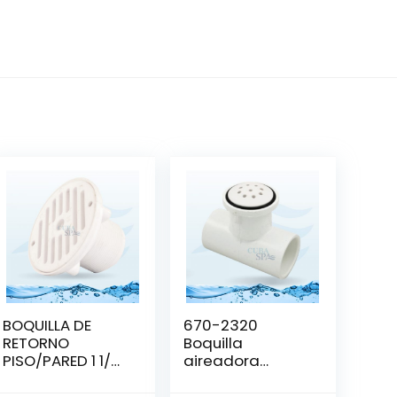
BOQUILLA DE
670-2320
RETORNO
Boquilla
PISO/PARED 1 1/2
aireadora
– HAYWARD
WATERWAY PARA
BLOWER