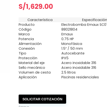
S/
1,629.00
Característica
Especificació
Producto
Electrobomba Emaux SC0
Código
88021804
Marca
Emaux
Potencia
0.75 HP
Alimentación
Monofásica
Conexión
1.5″ / 50 mm
Tipo
Autocebante
Protección
IPX5
Material del eje
Acero inoxidable 316
Sello mecánico
Acero inoxidable 316
Volumen de cesta
2.5 litros
Aplicación
Piscinas residenciales
SOLICITAR COTIZACIÓN
Emaux