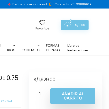
Envíos a nivel nacional
Contacto: +51 998119929
0
S/
0.00
Favoritos
S
FORMAS
Libro de
BLOG
CONTACTO
DE PAGO
Reclamaciones
E 0.75
S/
1,629.00
AÑADIR AL
CARRITO
 PISCINA