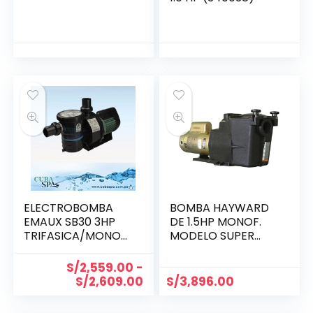
ELECTROBOMBA
BOMBA HAYWARD
EMAUX SB30 3HP
DE 1.5HP MONOF.
TRIFASICA/MONOF
MODELO SUPER
ASICO
PUMP
(SP2610X15M/SP267
S/
2,559.00
-
0010X15)
S/
2,609.00
S/
3,896.00