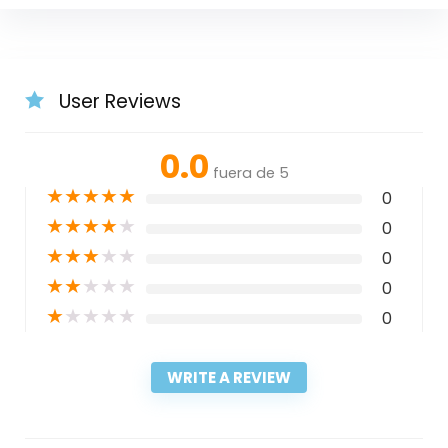
User Reviews
0.0
fuera de 5
★
★
★
★
★
0
★
★
★
★
★
0
★
★
★
★
★
0
★
★
★
★
★
0
★
★
★
★
★
0
WRITE A REVIEW