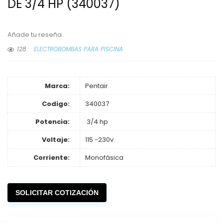
DE 3/4 HP (340037)
Añade tu reseña
128
ELECTROBOMBAS PARA PISCINA
Marca:
Pentair
Codigo:
340037
Potencia:
3/4 hp
Voltaje:
115 -230v
Corriente:
Monofásica
SOLICITAR COTIZACIÓN