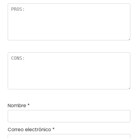
el
la
s
Nombre
*
Correo electrónico
*