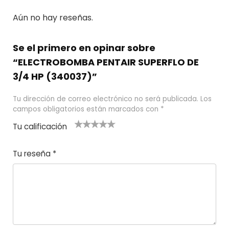
Aún no hay reseñas.
Se el primero en opinar sobre
“ELECTROBOMBA PENTAIR SUPERFLO DE
3/4 HP (340037)”
Tu dirección de correo electrónico no será publicada.
Los
campos obligatorios están marcados con
*
Tu calificación
1
2
3 de 5
4 de 5
5 de 5
d
de
estrel
estrella
estrellas
Tu reseña
*
e
5
las
s
5
estr
e
ella
st
s
r