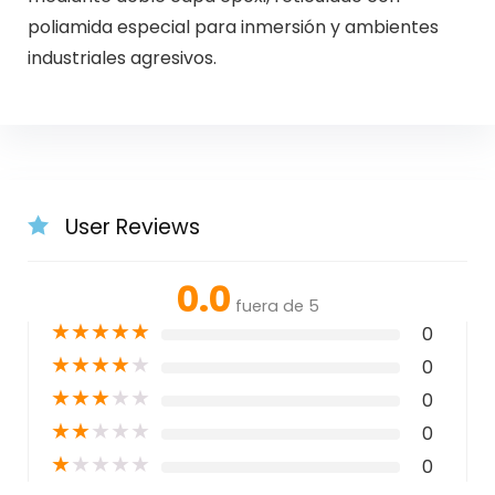
poliamida especial para inmersión y ambientes
industriales agresivos.
User Reviews
0.0
fuera de 5
★
★
★
★
★
0
★
★
★
★
★
0
★
★
★
★
★
0
★
★
★
★
★
0
★
★
★
★
★
0