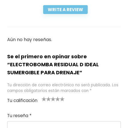
WRITE A REVIEW
Aún no hay reseñas.
Se el primero en opinar sobre
“ELECTROBOMBA RESIDUAL D IDEAL
SUMERGIBLE PARA DRENAJE”
Tu dirección de correo electrónico no será publicada.
Los
campos obligatorios están marcados con
*
Tu calificación
1
2
3 de 5
4 de 5
5 de 5
d
de
estrel
estrella
estrellas
Tu reseña
*
e
5
las
s