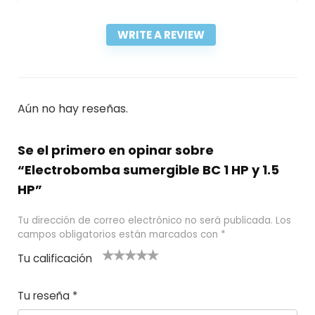
WRITE A REVIEW
Aún no hay reseñas.
Se el primero en opinar sobre
“Electrobomba sumergible BC 1 HP y 1.5
HP”
Tu dirección de correo electrónico no será publicada.
Los
campos obligatorios están marcados con
*
Tu calificación
1
2
3 de 5
4 de 5
5 de 5
d
de
estrel
estrella
estrellas
Tu reseña
*
e
5
las
s