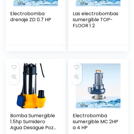
Electrobomba
Las electrobombas
drenaje ZD 0.7 HP
sumergible TOP-
FLOOR 1 2
Bomba Sumergible
Electrobomba
1.5hp Sumidero
sumergible MC 2HP
Agua Desague Pozo
a 4 HP
Septico – Glong