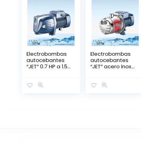
Electrobombas
Electrobombas
autocebantes
autocebantes
“JET” 0.7 HP a 1.5
“JET” acero inox
HP
1hp 1.5 hp