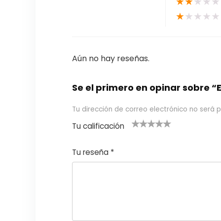
★
★
★
★
★
★
★
★
★
★
Aún no hay reseñas.
Se el primero en opinar sobr
Tu dirección de correo electrónico no será p
Tu calificación
1
2
3 de 5
4 de 5
5 de 5
d
de
estrel
estrella
estrellas
Tu reseña
*
e
5
las
s
5
estr
e
ella
st
s
r