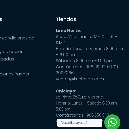
s
Tiendas
Lima Norte
:
Asoc. Villa Juanita Mz. C Lt. 5 –
y condiciones de
S.M.P.
Horario: Lunes a Viernes 8:00 am
y ubicación
– 6:00 pm
lizadas
Sábados 8:00 am – 1:00 pm
Contáctanos: 998 119 929
| (01)
399-7166
ciones Partner
ventas@kuntespa.com
Chiclayo:
La Pinta 250, La Victoria
Horario: Lunes – Sábado 8:00 am –
5:00 pm
Contáctanos:
968 650 510
ventas@cubaspa.com.pe
Necesitas ayuda?