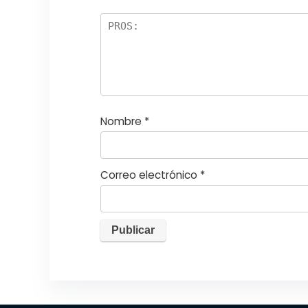
el
la
s
Nombre
*
Correo electrónico
*