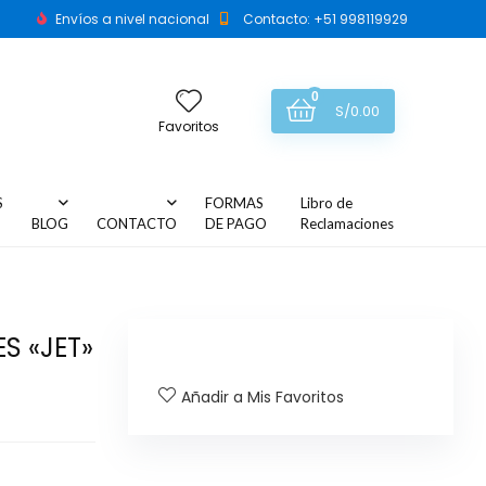
Envíos a nivel nacional
Contacto: +51 998119929
0
S/
0.00
Favoritos
S
FORMAS
Libro de
BLOG
CONTACTO
DE PAGO
Reclamaciones
S «JET»
Añadir a Mis Favoritos