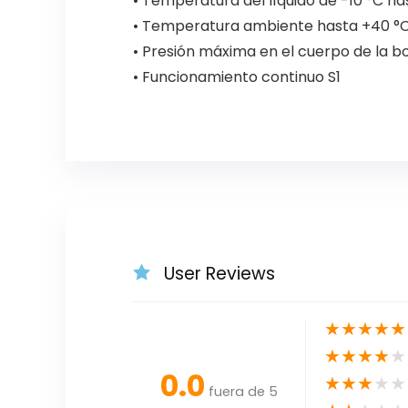
• Temperatura del líquido de -10 °C h
• Temperatura ambiente hasta +40 °
• Presión máxima en el cuerpo de la b
• Funcionamiento continuo S1
User Reviews
★
★
★
★
★
★
★
★
★
★
0.0
★
★
★
★
★
fuera de 5