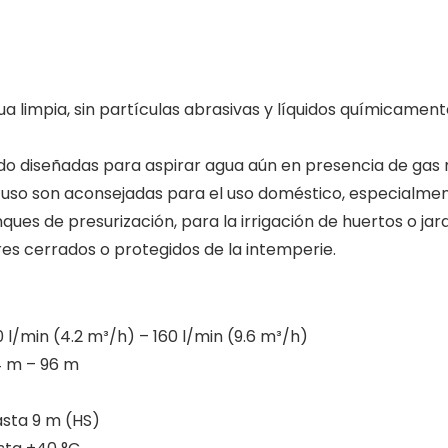
impia, sin partículas abrasivas y líquidos químicamente
o diseñadas para aspirar agua aún en presencia de gas 
el uso son aconsejadas para el uso doméstico, especialmen
s de presurización, para la irrigación de huertos o jardi
ares cerrados o protegidos de la intemperie.
 l/min (4.2 m³/h) – 160 l/min (9.6 m³/h)
4 m – 96 m
asta 9 m (HS)