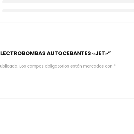
e “ELECTROBOMBAS AUTOCEBANTES «JET»”
ublicada.
Los campos obligatorios están marcados con
*