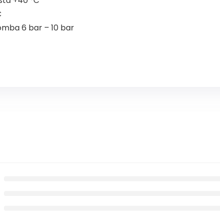
asta +40 °C
C
omba 6 bar – 10 bar