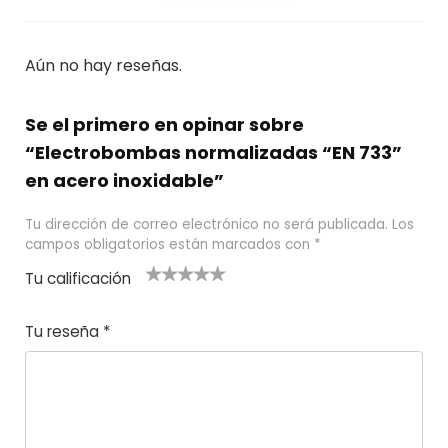
Aún no hay reseñas.
Se el primero en opinar sobre
“Electrobombas normalizadas “EN 733”
en acero inoxidable”
Tu dirección de correo electrónico no será publicada.
Los
campos obligatorios están marcados con
*
Tu calificación
1
2
3 de 5
4 de 5
5 de 5
d
de
estrel
estrella
estrellas
Tu reseña
*
e
5
las
s
5
estr
e
ella
st
s