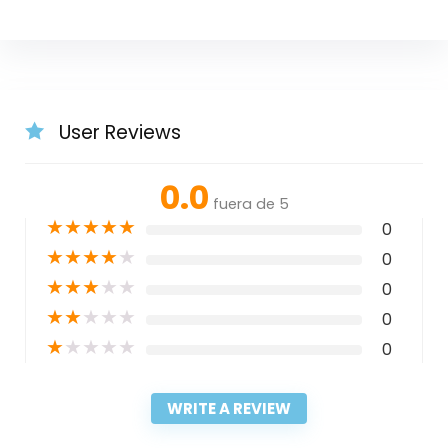
User Reviews
0.0
fuera de 5
★
★
★
★
★
0
★
★
★
★
★
0
★
★
★
★
★
0
★
★
★
★
★
0
★
★
★
★
★
0
WRITE A REVIEW