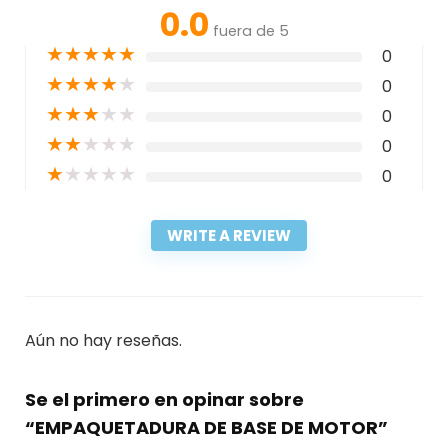
0.0
fuera de 5
★
★
★
★
★
0
★
★
★
★
★
0
★
★
★
★
★
0
★
★
★
★
★
0
★
★
★
★
★
0
WRITE A REVIEW
Aún no hay reseñas.
Se el primero en opinar sobre
“EMPAQUETADURA DE BASE DE MOTOR”