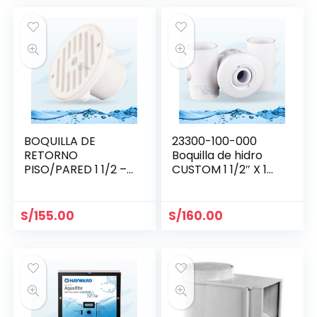
BOQUILLA DE
23300-100-000
RETORNO
Boquilla de hidro
PISO/PARED 1 1/2 –
CUSTOM 1 1/2″ X 1
HAYWARD
1/2″
S/
155.00
S/
160.00