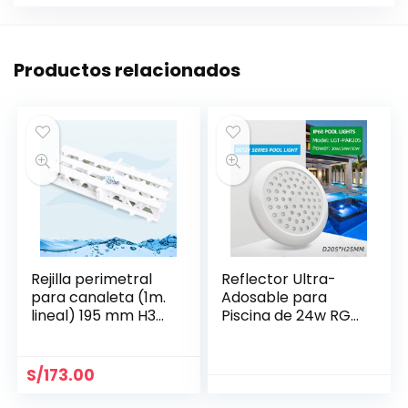
Productos relacionados
Rejilla perimetral
Reflector Ultra-
para canaleta (1m.
Adosable para
lineal) 195 mm H35
Piscina de 24w RGB
mm- Aquant
Ø 205 mm
S/
173.00