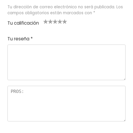
Tu dirección de correo electrónico no será publicada.
Los
campos obligatorios están marcados con
*
Tu calificación
1
2
3 de 5
4 de 5
5 de 5
d
de
estrel
estrella
estrellas
Tu reseña
*
e
5
las
s
5
estr
e
ella
st
s
r
el
la
s