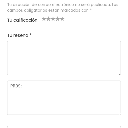
Tu dirección de correo electrónico no será publicada.
Los
campos obligatorios están marcados con
*
Tu calificación
1
2
3 de 5
4 de 5
5 de 5
d
de
estrel
estrella
estrellas
Tu reseña
*
e
5
las
s
5
estr
e
ella
st
s
r
el
la
s