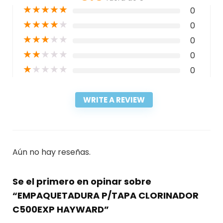
★
★
★
★
★
0
★
★
★
★
★
0
★
★
★
★
★
0
★
★
★
★
★
0
★
★
★
★
★
0
WRITE A REVIEW
Aún no hay reseñas.
Se el primero en opinar sobre
“EMPAQUETADURA P/TAPA CLORINADOR
C500EXP HAYWARD”