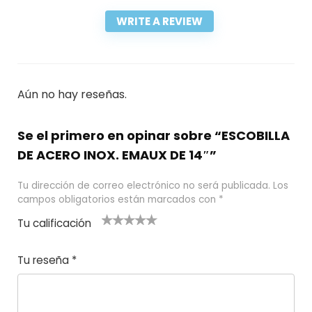
WRITE A REVIEW
Aún no hay reseñas.
Se el primero en opinar sobre “ESCOBILLA
DE ACERO INOX. EMAUX DE 14″”
Tu dirección de correo electrónico no será publicada.
Los
campos obligatorios están marcados con
*
Tu calificación
1
2
3 de 5
4 de 5
5 de 5
d
de
estrel
estrella
estrellas
Tu reseña
*
e
5
las
s
5
estr