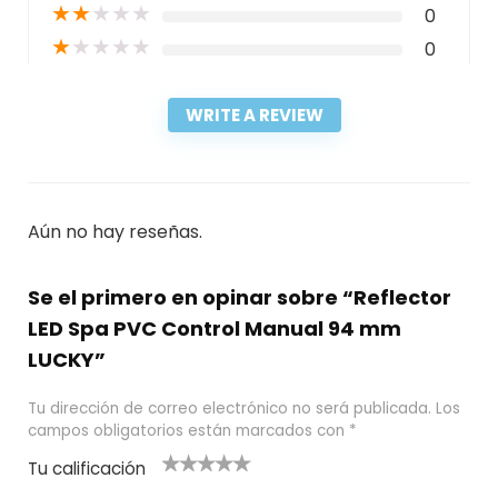
★
★
★
★
★
0
★
★
★
★
★
0
WRITE A REVIEW
Aún no hay reseñas.
Se el primero en opinar sobre “Reflector
LED Spa PVC Control Manual 94 mm
LUCKY”
Tu dirección de correo electrónico no será publicada.
Los
campos obligatorios están marcados con
*
Tu calificación
1
2
3 de 5
4 de 5
5 de 5