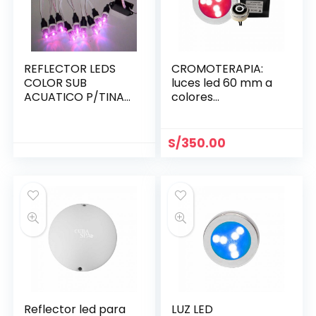
REFLECTOR LEDS
CROMOTERAPIA:
COLOR SUB
luces led 60 mm a
ACUATICO P/TINA
colores
AQUANT
programable
incluye: panel
digital y
S/
350.00
transformador
Reflector led para
LUZ LED