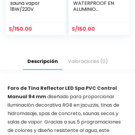
sauna vapor
WATERPROOF EN
18W/220V
ALUMINIO
BRILLANTE 60 MM
CODIG.
03130460009
S/
150.00
S/
150.00
Descripción
Valoraciones (0)
Faro de Tina Reflector LED Spa PVC Control
Manual 94 mm
diseñado para proporcionar
iluminación decorativa RGB en jacuzzis, tinas de
hidromasaje, spas de concreto, saunas secos y
salas de vapor. Gracias a sus 5 programaciones
de colores y diseño resistente al agua, este