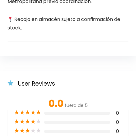
Metropolitana previa coordinación.
Recojo en almacén sujeto a confirmación de
stock.
User Reviews
0.0
fuera de 5
★
★
★
★
★
0
★
★
★
★
★
0
★
★
★
★
★
0