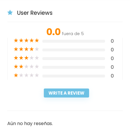
User Reviews
0.0
fuera de 5
★
★
★
★
★
0
★
★
★
★
★
0
★
★
★
★
★
0
★
★
★
★
★
0
★
★
★
★
★
0
WRITE A REVIEW
Aún no hay reseñas.