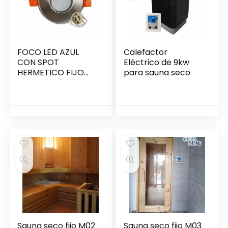
FOCO LED AZUL
Calefactor
CON SPOT
Eléctrico de 9kw
HERMETICO FIJO
para sauna seco
220v C01001015268
Sauna seco fijo M02
Sauna seco fijo M03