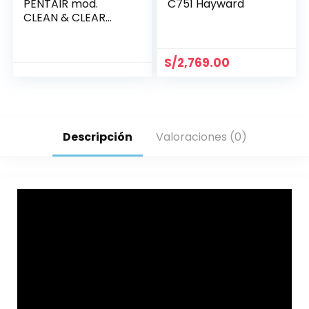
PENTAIR mod.
C751 Hayward
CLEAN & CLEAR
CC-75 75ft2 (PXC-
75)
S/
2,769.00
Descripción
Valoraciones (0)