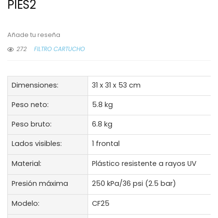
PIES2
Añade tu reseña
272
FILTRO CARTUCHO
Dimensiones:
31 x 31 x 53 cm
Peso neto:
5.8 kg
Peso bruto:
6.8 kg
Lados visibles:
1 frontal
Material:
Plástico resistente a rayos UV
Presión máxima
250 kPa/36 psi (2.5 bar)
Modelo:
CF25