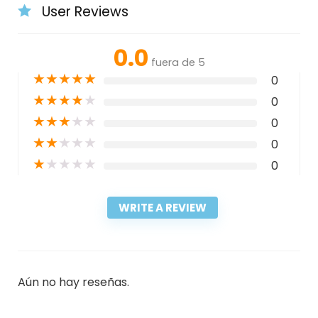
User Reviews
0.0
fuera de 5
★
★
★
★
★
0
★
★
★
★
★
0
★
★
★
★
★
0
★
★
★
★
★
0
★
★
★
★
★
0
WRITE A REVIEW
Aún no hay reseñas.