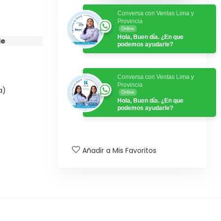
Conversa con Ventas Lima y
Provincia
Online
Hola, Buen día. ¿En que
le
podemos ayudarle?
Conversa con Ventas Lima y
Provincia
a)
Online
Hola, Buen día. ¿En que
podemos ayudarle?
Añadir a Mis Favoritos