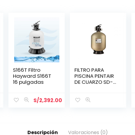
S166T Filtro
FILTRO PARA
Hayward S166T
PISCINA PENTAIR
16 pulgadas
DE CUARZO SD-
35 DE 16″
(145315)
S/
2,392.00
Descripción
Valoraciones (0)