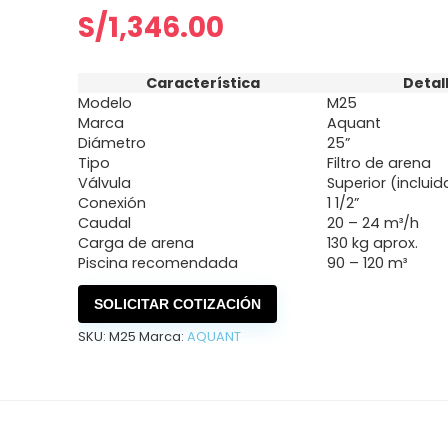
S/
1,346.00
Característica
Detal
Modelo
M25
Marca
Aquant
Diámetro
25”
Tipo
Filtro de arena
Válvula
Superior (incluid
Conexión
1 1/2”
Caudal
20 – 24 m³/h
Carga de arena
130 kg aprox.
Piscina recomendada
90 – 120 m³
SOLICITAR COTIZACIÓN
SKU:
M25
Marca:
AQUANT