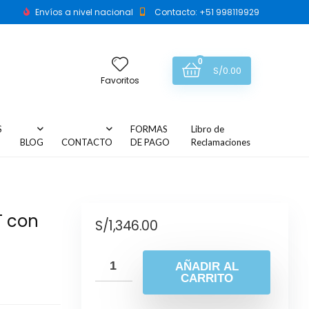
Envíos a nivel nacional
Contacto: +51 998119929
0
S/
0.00
Favoritos
S
FORMAS
Libro de
BLOG
CONTACTO
DE PAGO
Reclamaciones
T con
S/
1,346.00
AÑADIR AL
CARRITO