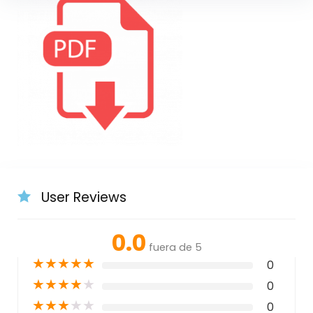
User Reviews
0.0
fuera de 5
★
★
★
★
★
0
★
★
★
★
★
0
★
★
★
★
★
0