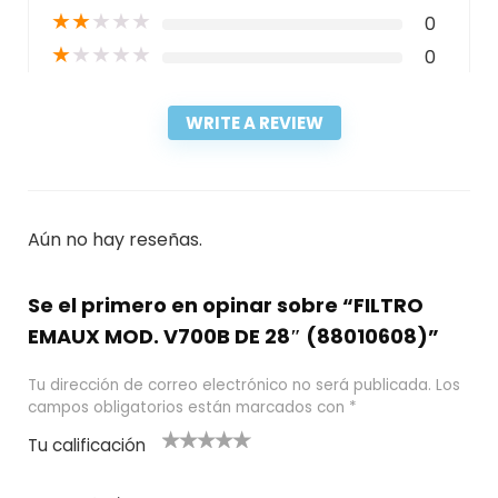
★
★
★
★
★
0
★
★
★
★
★
0
WRITE A REVIEW
Aún no hay reseñas.
Se el primero en opinar sobre “FILTRO
EMAUX MOD. V700B DE 28″ (88010608)”
Tu dirección de correo electrónico no será publicada.
Los
campos obligatorios están marcados con
*
Tu calificación
1
2
3 de 5
4 de 5
5 de 5
d
de
estrel
estrella
estrellas