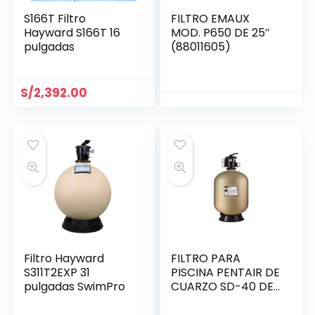
S166T Filtro
FILTRO EMAUX
Hayward S166T 16
MOD. P650 DE 25″
pulgadas
(88011605)
S/
2,392.00
Filtro Hayward
FILTRO PARA
S311T2EXP 31
PISCINA PENTAIR DE
pulgadas SwimPro
CUARZO SD-40 DE
19″