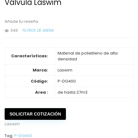
Válvula Laswim
Añade tu reseña
546
FILTROS DE ARENA
Material de polietileno de alta
Características:
densidad
Marca:
Laswim
Código:
P-DG400
Area :
de hasta 27m3
SOLICITAR COTIZACIÓN
Laswim
Tag:
P-DG400