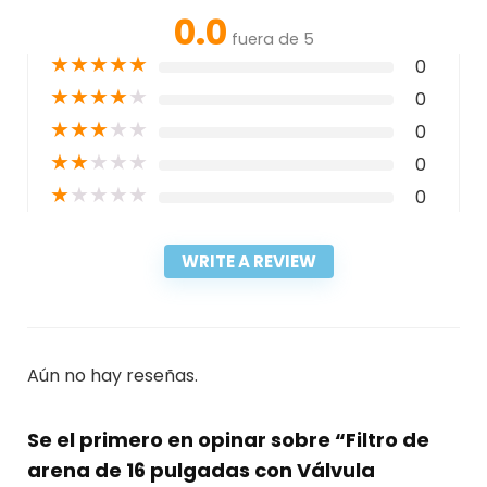
0.0
fuera de 5
★
★
★
★
★
0
★
★
★
★
★
0
★
★
★
★
★
0
★
★
★
★
★
0
★
★
★
★
★
0
WRITE A REVIEW
Aún no hay reseñas.
Se el primero en opinar sobre “Filtro de
arena de 16 pulgadas con Válvula