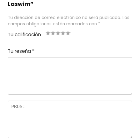
Laswim”
Tu dirección de correo electrónico no será publicada.
Los
campos obligatorios están marcados con
*
Tu calificación
1
2
3 de 5
4 de 5
5 de 5
d
de
estrel
estrella
estrellas
Tu reseña
*
e
5
las
s
5
estr
e
ella
st
s
r
el
la
s