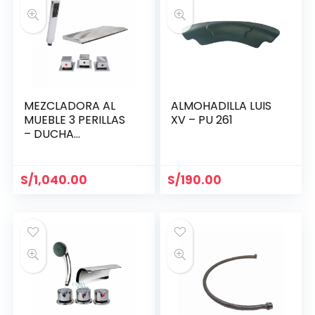
MEZCLADORA AL
ALMOHADILLA LUIS
MUEBLE 3 PERILLAS
XV – PU 261
– DUCHA
TELÉFONO –
CASCADA /
MINIMALISTA
S/
1,040.00
S/
190.00