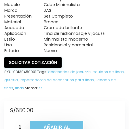
Modelo
Cube Minimalista
Marca
JAS
Presentación
Set Completo
Material
Bronce
Acabado
Cromado brillante
Aplicación
Tina de hidromasaje y jacuzzi
Estilo
Minimalista moderno
Uso
Residencial y comercial
Estado
Nuevo
SOLICITAR COTIZACIÓN
SKU:
03130450001
Tags:
accesorios de jacuzzis
,
equipos de tinas
,
griferia
,
importadores de accesorios para tinas
,
llenado de
tinas
,
tinas
Marca:
ss
S/
650.00
AÑADIR AL