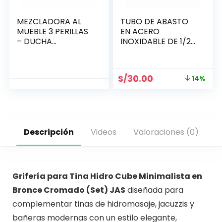
MEZCLADORA AL
TUBO DE ABASTO
MUEBLE 3 PERILLAS
EN ACERO
– DUCHA
INOXIDABLE DE 1/2
TELÉFONO –
(LARGO: 700 MM)
CASCADA / ORIÓN
(HEMBRA/HEMBRA)
S/
30.00
14%
Descripción
Videos
Valoraciones (0)
Grifería para Tina Hidro Cube Minimalista en
Bronce Cromado (Set) JAS
diseñada para
complementar tinas de hidromasaje, jacuzzis y
bañeras modernas con un estilo elegante,