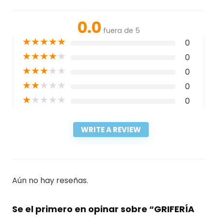
0.0
fuera de 5
★
★
★
★
★
0
★
★
★
★
★
0
★
★
★
★
★
0
★
★
★
★
★
0
★
★
★
★
★
0
WRITE A REVIEW
Aún no hay reseñas.
Se el primero en opinar sobre “GRIFERÍA