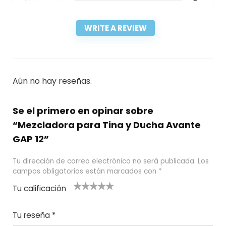
WRITE A REVIEW
Aún no hay reseñas.
Se el primero en opinar sobre
“Mezcladora para Tina y Ducha Avante
GAP 12”
Tu dirección de correo electrónico no será publicada.
Los
campos obligatorios están marcados con
*
Tu calificación
1
2
3 de 5
4 de 5
5 de 5
d
de
estrel
estrella
estrellas
Tu reseña
*
e
5
las
s