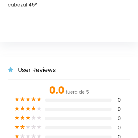
cabezal 45°
User Reviews
0.0
fuera de 5
★
★
★
★
★
0
★
★
★
★
★
0
★
★
★
★
★
0
★
★
★
★
★
0
★
★
★
★
★
0