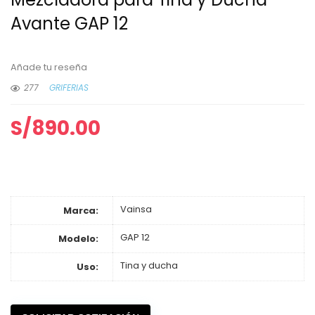
Avante GAP 12
Añade tu reseña
277
GRIFERIAS
S/
890.00
Vainsa
Marca:
GAP 12
Modelo:
Tina y ducha
Uso: