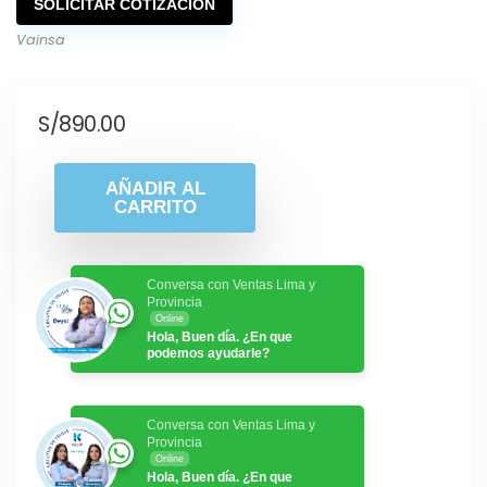
SOLICITAR COTIZACIÓN
Vainsa
S/
890.00
AÑADIR AL
CARRITO
Conversa con Ventas Lima y
Provincia
Online
Hola, Buen día. ¿En que
podemos ayudarle?
Conversa con Ventas Lima y
Provincia
Online
Hola, Buen día. ¿En que