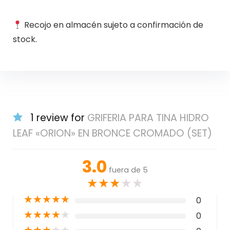
Recojo en almacén sujeto a confirmación de
stock.
1 review for
GRIFERIA PARA TINA HIDRO
LEAF «ORION» EN BRONCE CROMADO (SET)
3.0
fuera de 5
★
★
★
★
★
★
★
★
★
★
0
★
★
★
★
★
0