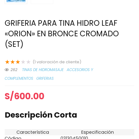
GRIFERIA PARA TINA HIDRO LEAF
«ORION» EN BRONCE CROMADO
(SET)
★
★
★
★
★
(
1
valoración de cliente)
262
TINAS DE HIDROMASAJE
ACCESORIOS Y
COMPLEMENTOS
GRIFERIAS
S/
600.00
Descripción Corta
Característica
Especificación
Código
03130450010