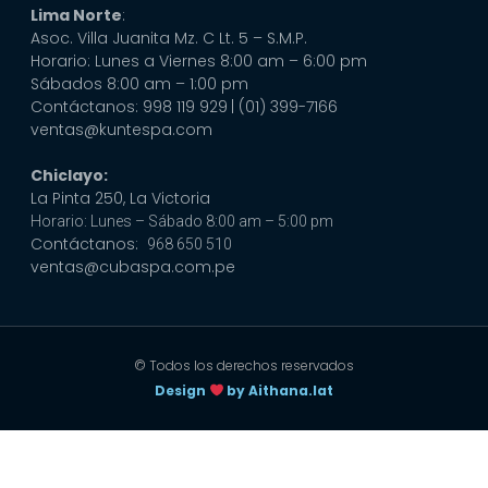
Lima Norte
:
Asoc. Villa Juanita Mz. C Lt. 5 – S.M.P.
Horario: Lunes a Viernes 8:00 am – 6:00 pm
Sábados 8:00 am – 1:00 pm
Contáctanos: 998 119 929
| (01) 399-7166
ventas@kuntespa.com
Chiclayo:
La Pinta 250, La Victoria
Horario: Lunes – Sábado 8:00 am – 5:00 pm
Contáctanos:
968 650 510
ventas@cubaspa.com.pe
© Todos los derechos reservados
Design
by Aithana.lat