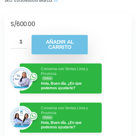
SKU:
03130450010
Marca:
ss
S/
600.00
AÑADIR AL
CARRITO
Conversa con Ventas Lima y
Provincia
Online
Hola, Buen día. ¿En que
podemos ayudarle?
Conversa con Ventas Lima y
Provincia
Online
Hola, Buen día. ¿En que
podemos ayudarle?