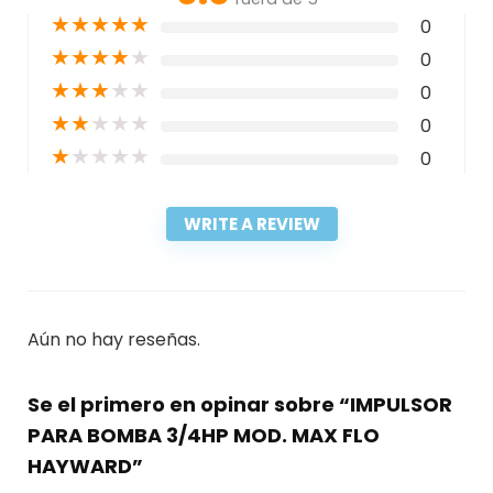
★
★
★
★
★
0
★
★
★
★
★
0
★
★
★
★
★
0
★
★
★
★
★
0
★
★
★
★
★
0
WRITE A REVIEW
Aún no hay reseñas.
Se el primero en opinar sobre “IMPULSOR
PARA BOMBA 3/4HP MOD. MAX FLO
HAYWARD”