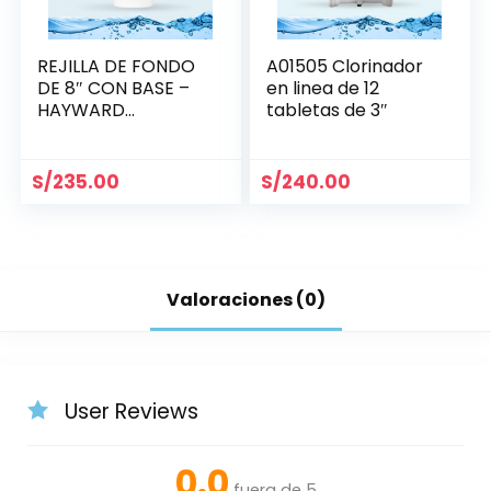
REJILLA DE FONDO
A01505 Clorinador
DE 8″ CON BASE –
en linea de 12
HAYWARD
tabletas de 3″
WG1051AV
S/
235.00
S/
240.00
Valoraciones (0)
User Reviews
0.0
fuera de 5