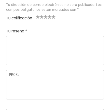
Tu dirección de correo electrónico no será publicada.
Los
campos obligatorios están marcados con
*
Tu calificación
1
2
3 de 5
4 de 5
5 de 5
d
de
estrel
estrella
estrellas
Tu reseña
*
e
5
las
s
5
estr
e
ella
st
s
r
el
la
s