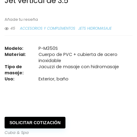
Jet vertical de 3.5″
Añade tu reseña
45
ACCESORIOS Y COMPLEMENTOS
JETS HIDROMASAJE
Modelo:
P-M350S
Material:
Cuerpo de PVC + cubierta de acero
inoxidable
Tipo de
Jacuzzi de masaje con hidromasaje
masaje:
Uso:
Exterior, baño
SOLICITAR COTIZACIÓN
Cuba & Spa