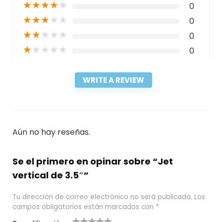
★
★
★
★
★
0
★
★
★
★
★
0
★
★
★
★
★
0
★
★
★
★
★
0
WRITE A REVIEW
Aún no hay reseñas.
Se el primero en opinar sobre “Jet
vertical de 3.5″”
Tu dirección de correo electrónico no será publicada.
Los
campos obligatorios están marcados con
*