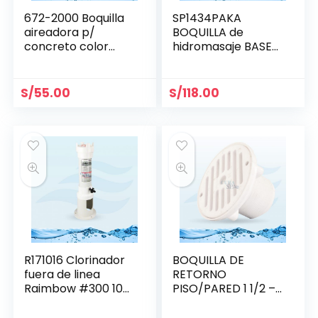
672-2000 Boquilla
SP1434PAKA
aireadora p/
BOQUILLA de
concreto color
hidromasaje BASE
blanco WATERWAY
1.5″ x 1.5″ HAYWARD
S/
55.00
S/
118.00
R171016 Clorinador
BOQUILLA DE
fuera de linea
RETORNO
Raimbow #300 10
PISO/PARED 1 1/2 –
tabs
HAYWARD