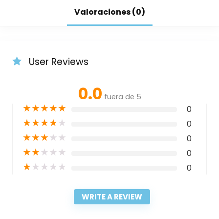
Valoraciones (0)
User Reviews
0.0
fuera de 5
★
★
★
★
★
0
★
★
★
★
★
0
★
★
★
★
★
0
★
★
★
★
★
0
★
★
★
★
★
0
WRITE A REVIEW