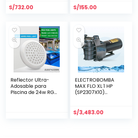
S/
732.00
S/
155.00
Reflector Ultra-
ELECTROBOMBA
Adosable para
MAX FLO XL 1 HP
Piscina de 24w RGB
(SP2307X10)
Ø 205 mm
MONOFÁSICA
S/
3,483.00