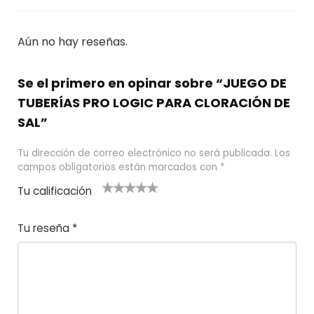
Aún no hay reseñas.
Se el primero en opinar sobre “JUEGO DE
TUBERÍAS PRO LOGIC PARA CLORACIÓN DE
SAL”
Tu dirección de correo electrónico no será publicada.
Los
campos obligatorios están marcados con
*
Tu calificación
1
2
3 de 5
4 de 5
5 de 5
d
de
estrel
estrella
estrellas
Tu reseña
*
e
5
las
s
5
estr
e
ella
st
s