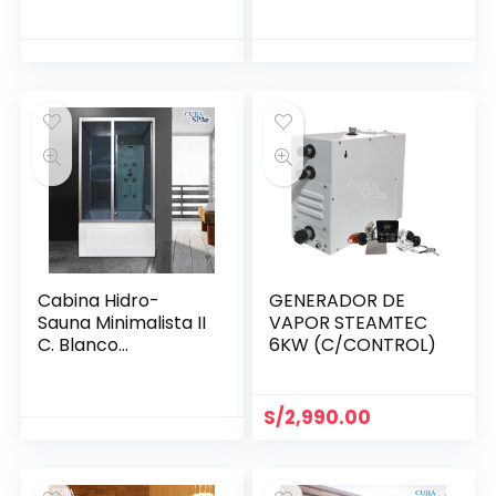
Cabina Hidro-
GENERADOR DE
Sauna Minimalista II
VAPOR STEAMTEC
C. Blanco
6KW (C/CONTROL)
(1200*850*2150)m
m
S/
2,990.00