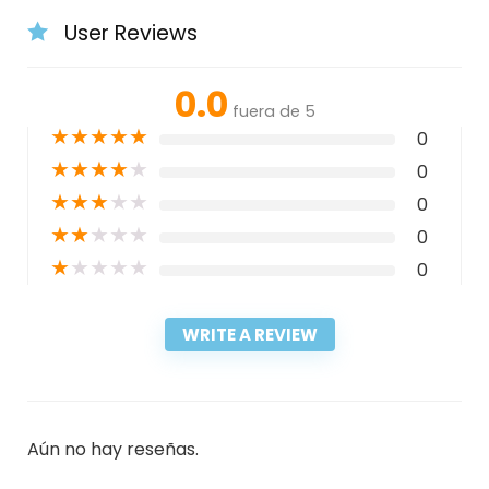
User Reviews
0.0
fuera de 5
★
★
★
★
★
0
★
★
★
★
★
0
★
★
★
★
★
0
★
★
★
★
★
0
★
★
★
★
★
0
WRITE A REVIEW
Aún no hay reseñas.