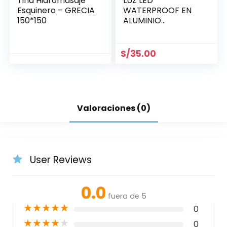
Tina Hidromasaje
LUZ LED
Esquinero – GRECIA
WATERPROOF EN
150*150
ALUMINIO
BRILLANTE 21.5 MM
S/
35.00
Valoraciones (0)
User Reviews
0.0
fuera de 5
★
★
★
★
★
0
★
★
★
★
★
0