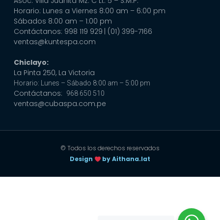
Asoc. Villa Juanita Mz. C Lt. 5 – S.M.P.
Horario: Lunes a Viernes 8:00 am – 6:00 pm
Sábados 8:00 am – 1:00 pm
Contáctanos: 998 119 929
| (01) 399-7166
ventas@kuntespa.com
Chiclayo:
La Pinta 250, La Victoria
Horario: Lunes – Sábado 8:00 am – 5:00 pm
Contáctanos:
968 650 510
ventas@cubaspa.com.pe
© Todos los derechos reservados
Design
by Aithana.lat