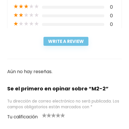
★
★
★
★
★
0
★
★
★
★
★
0
★
★
★
★
★
0
WRITE A REVIEW
Aún no hay reseñas.
Se el primero en opinar sobre “M2-2”
Tu dirección de correo electrónico no será publicada.
Los
campos obligatorios están marcados con
*
Tu calificación
1
2
3 de 5
4 de 5
5 de 5