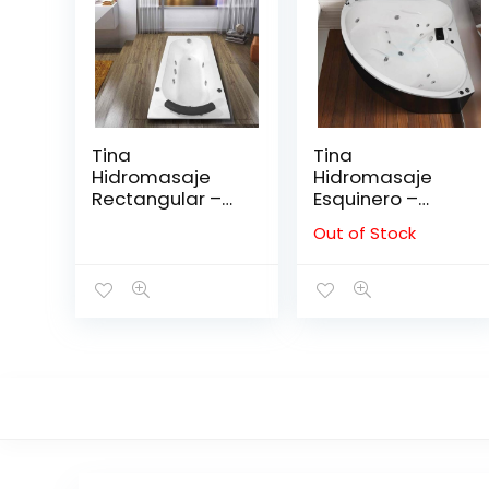
Tina
Tina
Hidromasaje
Hidromasaje
Rectangular –
Esquinero –
GALAXY I
HANSE 150*150
Out of Stock
1.40*0.75