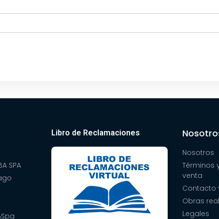
Nosotro
Libro de Reclamaciones
Nosotros
A SPA
Términos 
venta
pago
Contacto 
Obras rea
Legales
&Spa