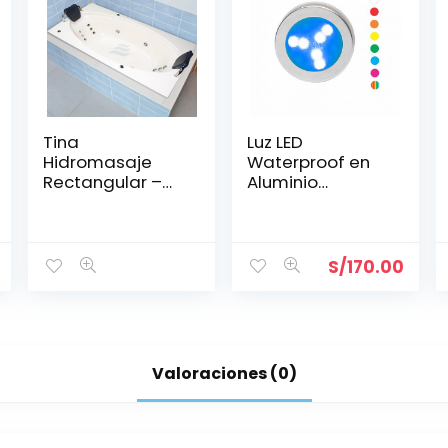
Tina
Luz LED
Hidromasaje
Waterproof en
Rectangular –
Aluminio
BORA BORA
Brillante 60 mm
1.75*1.00
S/
170.00
Valoraciones (0)