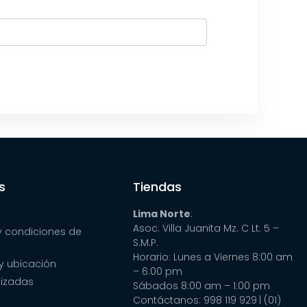
s
Tiendas
Lima Norte
:
Asoc. Villa Juanita Mz. C Lt. 5 –
y condiciones de
S.M.P.
Horario: Lunes a Viernes 8:00 am
y ubicación
– 6:00 pm
lizadas
Sábados 8:00 am – 1:00 pm
Contáctanos: 998 119 929
| (01)