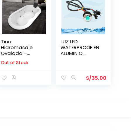
Tina
LUZ LED
Hidromasaje
WATERPROOF EN
Ovalada –
ALUMINIO
ÁRABE 1.85*1.08
BRILLANTE 21.5
Out of Stock
MM
S/
35.00