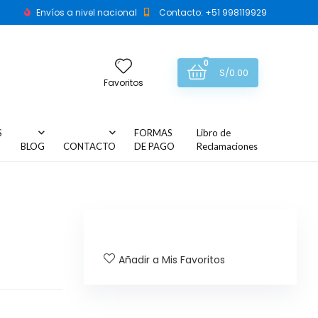
Envíos a nivel nacional
Contacto: +51 998119929
0
S/
0.00
Favoritos
S
FORMAS
Libro de
BLOG
CONTACTO
DE PAGO
Reclamaciones
Añadir a Mis Favoritos